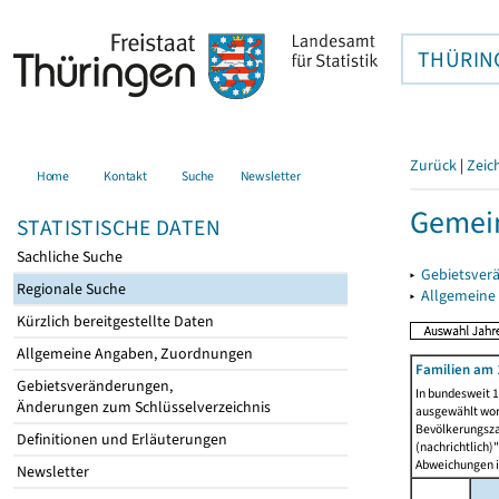
THÜRIN
Zurück
|
Zeic
Home
Kontakt
Suche
Newsletter
Gemein
STATISTISCHE DATEN
Sachliche Suche
▸
Gebietsver
Regionale Suche
▸
Allgemeine
Kürzlich bereitgestellte Daten
Allgemeine Angaben, Zuordnungen
Familien am 
Gebietsveränderungen,
In bundesweit 1
Änderungen zum Schlüsselverzeichnis
ausgewählt wor
Bevölkerungszah
Definitionen und Erläuterungen
(nachrichtlich)"
Abweichungen i
Newsletter