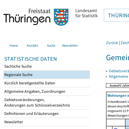
THÜRIN
Zurück
|
Zeic
Home
Kontakt
Suche
Newsletter
Gemein
STATISTISCHE DATEN
Sachliche Suche
▸
Gebietsver
Regionale Suche
▸
Allgemeine
Kürzlich bereitgestellte Daten
Allgemeine Angaben, Zuordnungen
Wohnungen i
Gebietsveränderungen,
In bundesweit 1
Änderungen zum Schlüsselverzeichnis
diesen Anschrif
insgesamt 22 Pe
Definitionen und Erläuterungen
Abweichungen i
Newsletter