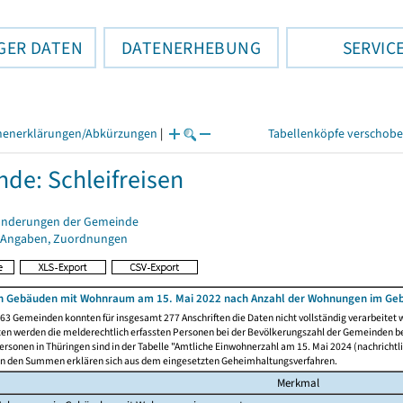
GER DATEN
DATENERHEBUNG
SERVIC
henerklärungen/Abkürzungen
|
Tabellenköpfe verschob
de: Schleifreisen
änderungen der Gemeinde
 Angaben, Zuordnungen
n Gebäuden mit Wohnraum am 15. Mai 2022 nach Anzahl der Wohnungen im Ge
63 Gemeinden konnten für insgesamt 277 Anschriften die Daten nicht vollständig verarbeitet
ten werden die melderechtlich erfassten Personen bei der Bevölkerungszahl der Gemeinden be
rsonen in Thüringen sind in der Tabelle "Amtliche Einwohnerzahl am 15. Mai 2024 (nachrichtli
n den Summen erklären sich aus dem eingesetzten Geheimhaltungsverfahren.
Merkmal