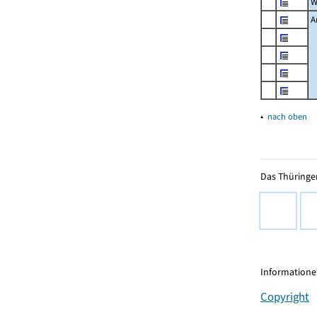
W
A
▴
nach oben
Das Thüringer
Informationen
Copyright