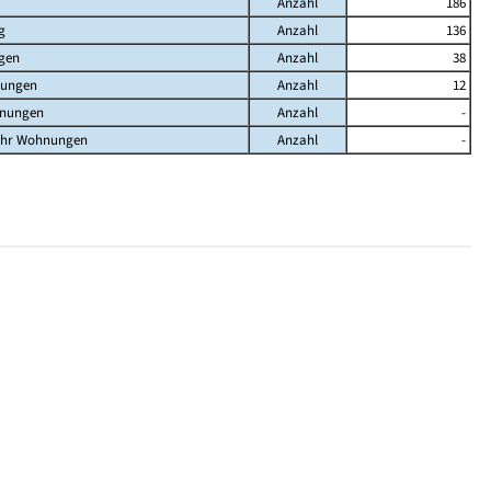
Anzahl
186
g
Anzahl
136
gen
Anzahl
38
nungen
Anzahl
12
hnungen
Anzahl
-
ehr Wohnungen
Anzahl
-