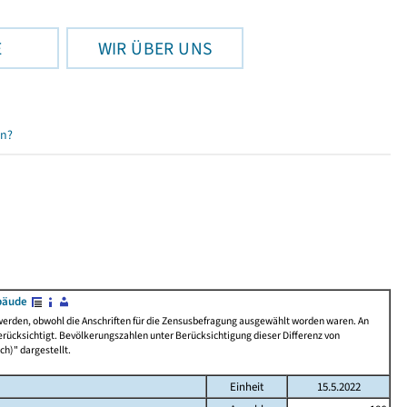
E
WIR ÜBER UNS
en?
bäude
 werden, obwohl die Anschriften für die Zensusbefragung ausgewählt worden waren. An
rücksichtigt. Bevölkerungszahlen unter Berücksichtigung dieser Differenz von
ch)" dargestellt.
Einheit
15.5.2022