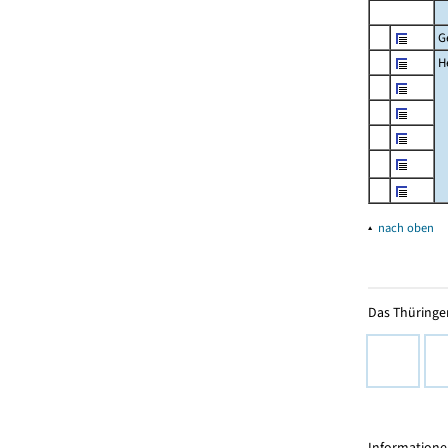
G
H
▴
nach oben
Das Thüringer
Informationen