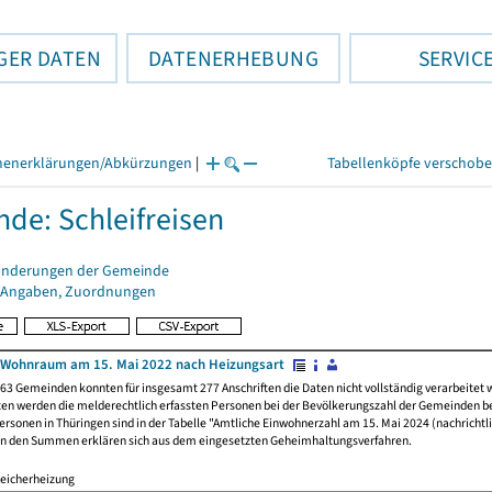
GER DATEN
DATENERHEBUNG
SERVIC
henerklärungen/Abkürzungen
|
Tabellenköpfe verschob
de: Schleifreisen
änderungen der Gemeinde
 Angaben, Zuordnungen
 Wohnraum am 15. Mai 2022 nach Heizungsart
63 Gemeinden konnten für insgesamt 277 Anschriften die Daten nicht vollständig verarbeitet
ten werden die melderechtlich erfassten Personen bei der Bevölkerungszahl der Gemeinden be
rsonen in Thüringen sind in der Tabelle "Amtliche Einwohnerzahl am 15. Mai 2024 (nachrichtli
n den Summen erklären sich aus dem eingesetzten Geheimhaltungsverfahren.
eicherheizung