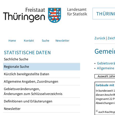
THÜRIN
Zurück
|
Zeic
Home
Kontakt
Suche
Newsletter
Gemein
STATISTISCHE DATEN
Sachliche Suche
▸
Gebietsver
Regionale Suche
▸
Allgemeine
Kürzlich bereitgestellte Daten
Allgemeine Angaben, Zuordnungen
Gebäude mit
Gebietsveränderungen,
In bundesweit 1
Änderungen zum Schlüsselverzeichnis
diesen Anschrif
insgesamt 22 Pe
Definitionen und Erläuterungen
Abweichungen i
Newsletter
1)
auch Nachtsp