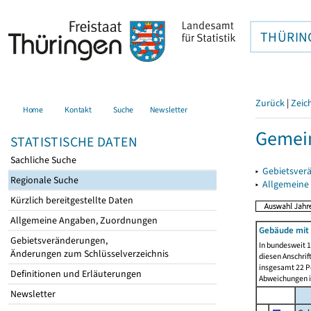
THÜRIN
Zurück
|
Zeic
Home
Kontakt
Suche
Newsletter
Gemein
STATISTISCHE DATEN
Sachliche Suche
▸
Gebietsver
Regionale Suche
▸
Allgemeine
Kürzlich bereitgestellte Daten
Allgemeine Angaben, Zuordnungen
Gebäude mit
Gebietsveränderungen,
In bundesweit 1
Änderungen zum Schlüsselverzeichnis
diesen Anschrif
insgesamt 22 Pe
Definitionen und Erläuterungen
Abweichungen i
Newsletter