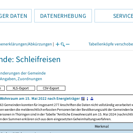
GER DATEN
DATENERHEBUNG
SERVIC
henerklärungen/Abkürzungen
|
Tabellenköpfe verschob
de: Schleifreisen
änderungen der Gemeinde
 Angaben, Zuordnungen
 Wohnraum am 15. Mai 2022 nach Energieträger
63 Gemeinden konnten für insgesamt 277 Anschriften die Daten nicht vollständig verarbeitet
ten werden die melderechtlich erfassten Personen bei der Bevölkerungszahl der Gemeinden be
rsonen in Thüringen sind in der Tabelle "Amtliche Einwohnerzahl am 15. Mai 2024 (nachrichtli
n den Summen erklären sich aus dem eingesetzten Geheimhaltungsverfahren.
Merkmal