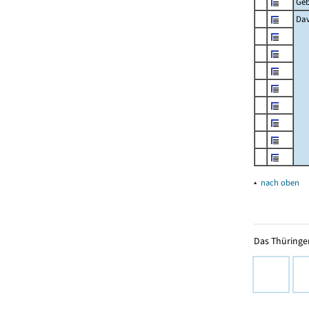
Ge
Dav
▴
nach oben
Das Thüringer