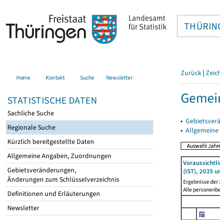
THÜRIN
Zurück
|
Zeic
Home
Kontakt
Suche
Newsletter
Gemein
STATISTISCHE DATEN
Sachliche Suche
▸
Gebietsver
Regionale Suche
▸
Allgemeine
Kürzlich bereitgestellte Daten
Allgemeine Angaben, Zuordnungen
Voraussichtl
Gebietsveränderungen,
(IST), 2035 u
Änderungen zum Schlüsselverzeichnis
Ergebnisse der
Alle personenb
Definitionen und Erläuterungen
Newsletter