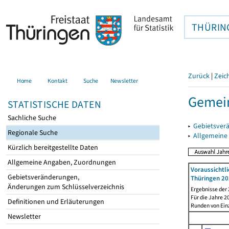
THÜRIN
Zurück
|
Zeic
Home
Kontakt
Suche
Newsletter
Gemein
STATISTISCHE DATEN
Sachliche Suche
▸
Gebietsver
Regionale Suche
▸
Allgemeine
Kürzlich bereitgestellte Daten
Allgemeine Angaben, Zuordnungen
Voraussichtl
Gebietsveränderungen,
Thüringen 20
Änderungen zum Schlüsselverzeichnis
Ergebnisse der
Für die Jahre 
Definitionen und Erläuterungen
Runden von Ein
Newsletter