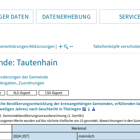
GER DATEN
DATENERHEBUNG
SERVIC
henerklärungen/Abkürzungen
|
Tabellenköpfe verschob
de: Tautenhain
änderungen der Gemeinde
 Angaben, Zuordnungen
iche Bevölkerungsentwicklung der kreisangehörigen Gemeinden, erfüllenden 
weiligen Jahres) nach Geschlecht in Thüringen
 2. Gemeindebevölkerungsvorausberechnung (2. GemBv)
ezogenen Werte wurden auf das nächste Vielfache von 10 gerundet. Abweichnungen in den Su
Merkmal
2024 (IST)
männlich