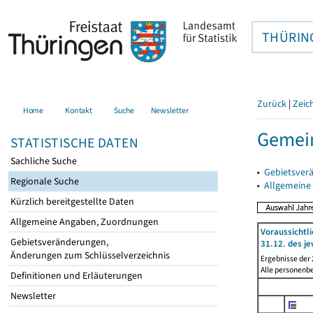
THÜRIN
Zurück
|
Zeic
Home
Kontakt
Suche
Newsletter
Gemein
STATISTISCHE DATEN
Sachliche Suche
▸
Gebietsver
Regionale Suche
▸
Allgemeine
Kürzlich bereitgestellte Daten
Allgemeine Angaben, Zuordnungen
Voraussichtl
Gebietsveränderungen,
31.12. des je
Änderungen zum Schlüsselverzeichnis
Ergebnisse der
Alle personenb
Definitionen und Erläuterungen
Newsletter