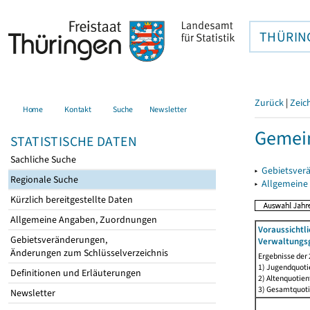
THÜRIN
Zurück
|
Zeic
Home
Kontakt
Suche
Newsletter
Gemein
STATISTISCHE DATEN
Sachliche Suche
▸
Gebietsver
Regionale Suche
▸
Allgemeine
Kürzlich bereitgestellte Daten
Allgemeine Angaben, Zuordnungen
Voraussichtl
Gebietsveränderungen,
Verwaltungsg
Änderungen zum Schlüsselverzeichnis
Ergebnisse der
1) Jugendquotie
Definitionen und Erläuterungen
2) Altenquotien
3) Gesamtquoti
Newsletter