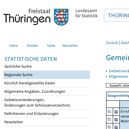
THÜRIN
Zurück
|
Zeic
Home
Kontakt
Suche
Newsletter
Gemein
STATISTISCHE DATEN
Sachliche Suche
▸
Gebietsver
Regionale Suche
▸
Allgemeine
Kürzlich bereitgestellte Daten
Allgemeine Angaben, Zuordnungen
Baugenehmig
Gebietsveränderungen,
Änderungen zum Schlüsselverzeichnis
Erric
Definitionen und Erläuterungen
neue
Wohn
Newsletter