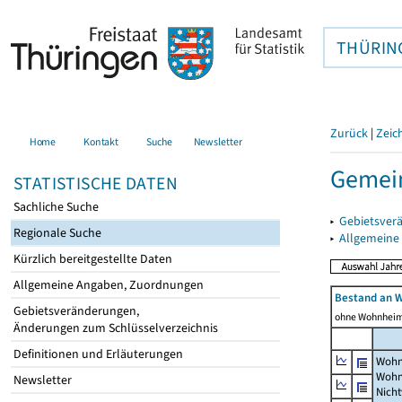
THÜRIN
Zurück
|
Zeic
Home
Kontakt
Suche
Newsletter
Gemein
STATISTISCHE DATEN
Sachliche Suche
▸
Gebietsver
Regionale Suche
▸
Allgemeine
Kürzlich bereitgestellte Daten
Allgemeine Angaben, Zuordnungen
Bestand an 
Gebietsveränderungen,
ohne Wohnhei
Änderungen zum Schlüsselverzeichnis
Definitionen und Erläuterungen
Wohn
Wohn
Newsletter
Nich