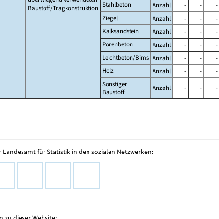
Stahlbeton
Anzahl
-
-
-
Baustoff/Tragkonstruktion
Ziegel
Anzahl
-
-
-
Kalksandstein
Anzahl
-
-
-
Porenbeton
Anzahl
-
-
-
Leichtbeton/Bims
Anzahl
-
-
-
Holz
Anzahl
-
-
-
Sonstiger
Anzahl
-
-
-
Baustoff
 Landesamt für Statistik in den sozialen Netzwerken:
 zu dieser Website: