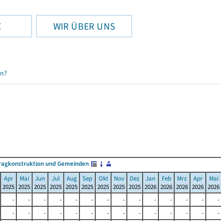
E
WIR ÜBER UNS
en?
ragkonstruktion und Gemeinden
Apr
Mai
Jun
Jul
Aug
Sep
Okt
Nov
Dez
Jan
Feb
Mrz
Apr
Mai
2025
2025
2025
2025
2025
2025
2025
2025
2025
2026
2026
2026
2026
2026
-
-
-
-
-
-
-
-
-
-
-
-
-
-
-
-
-
-
-
-
-
-
-
-
-
-
-
-