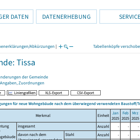
GER DATEN
DATENERHEBUNG
SERVIC
henerklärungen/Abkürzungen
|
Tabellenköpfe verschob
de: Tissa
änderungen der Gemeinde
 Angaben, Zuordnungen
ungen für neue Wohngebäude nach dem überwiegend verwendeten Baustoff/T
Jan
Feb
Mrz
Merkmal
Einheit
2025
2025
2025
htung
insgesamt
Anzahl
-
-
-
r
davon nach dem
Stahl
Anzahl
-
-
-
gebäude
überwiegend verwendeten