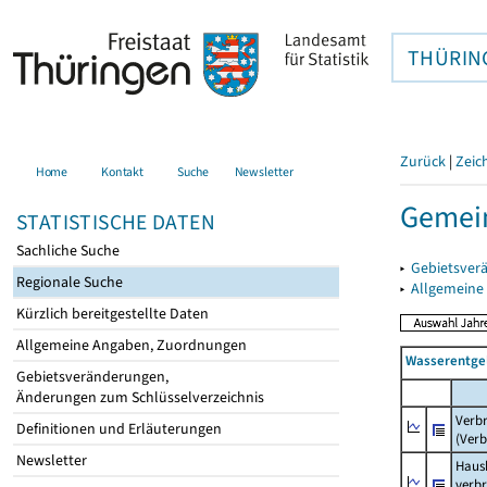
THÜRIN
Zurück
|
Zeic
Home
Kontakt
Suche
Newsletter
Gemein
STATISTISCHE DATEN
Sachliche Suche
▸
Gebietsver
Regionale Suche
▸
Allgemeine
Kürzlich bereitgestellte Daten
Allgemeine Angaben, Zuordnungen
Wasserentge
Gebietsveränderungen,
Änderungen zum Schlüsselverzeichnis
Verb
Definitionen und Erläuterungen
(Verb
Newsletter
Haush
verb