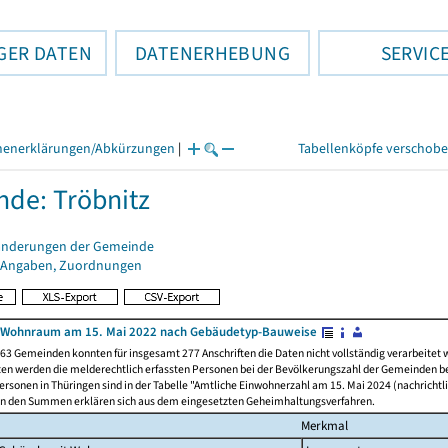
GER DATEN
DATENERHEBUNG
SERVIC
henerklärungen/Abkürzungen
|
Tabellenköpfe verschob
de: Tröbnitz
änderungen der Gemeinde
 Angaben, Zuordnungen
 Wohnraum am 15. Mai 2022 nach Gebäudetyp-Bauweise
63 Gemeinden konnten für insgesamt 277 Anschriften die Daten nicht vollständig verarbeitet
ten werden die melderechtlich erfassten Personen bei der Bevölkerungszahl der Gemeinden be
rsonen in Thüringen sind in der Tabelle "Amtliche Einwohnerzahl am 15. Mai 2024 (nachrichtli
n den Summen erklären sich aus dem eingesetzten Geheimhaltungsverfahren.
Merkmal