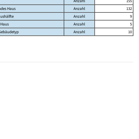
Anzahl
155
ndes Haus
Anzahl
132
ushälfte
Anzahl
9
 Haus
Anzahl
5
Gebäudetyp
Anzahl
10