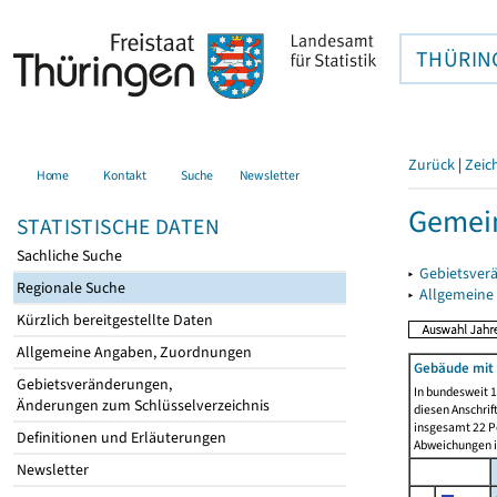
THÜRIN
Zurück
|
Zeic
Home
Kontakt
Suche
Newsletter
Gemein
STATISTISCHE DATEN
Sachliche Suche
▸
Gebietsver
Regionale Suche
▸
Allgemeine
Kürzlich bereitgestellte Daten
Allgemeine Angaben, Zuordnungen
Gebäude mit
Gebietsveränderungen,
In bundesweit 1
Änderungen zum Schlüsselverzeichnis
diesen Anschrif
insgesamt 22 Pe
Definitionen und Erläuterungen
Abweichungen i
Newsletter