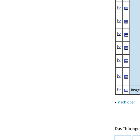
Insg
▴
nach oben
Das Thüringer