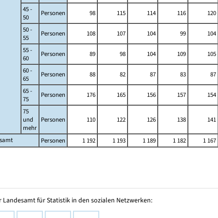
45 -
Personen
98
115
114
116
120
50
50 -
Personen
108
107
104
99
104
55
55 -
Personen
89
98
104
109
105
60
60 -
Personen
88
82
87
83
87
65
65 -
Personen
176
165
156
157
154
75
75
und
Personen
110
122
126
138
141
mehr
esamt
Personen
1 192
1 193
1 189
1 182
1 167
 Landesamt für Statistik in den sozialen Netzwerken: