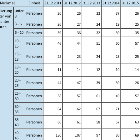
Merkmal
Einheit
31.12.2011
31.12.2012
31.12.2013
31.12.2014
31.12.2015
lkerung
unter
Personen
20
26
33
37
26
ter von
3
s unter
3 - 6
Personen
26
27
24
19
25
ahren
6 - 10
Personen
39
36
32
39
35
10 -
Personen
46
44
51
50
57
15
15 -
Personen
25
23
24
23
25
18
18 -
Personen
11
14
12
10
14
20
20 -
Personen
44
47
39
39
26
25
25 -
Personen
58
57
61
49
57
30
30 -
Personen
64
62
67
71
59
35
35 -
Personen
60
61
58
57
63
40
40 -
Personen
130
107
97
86
69
45