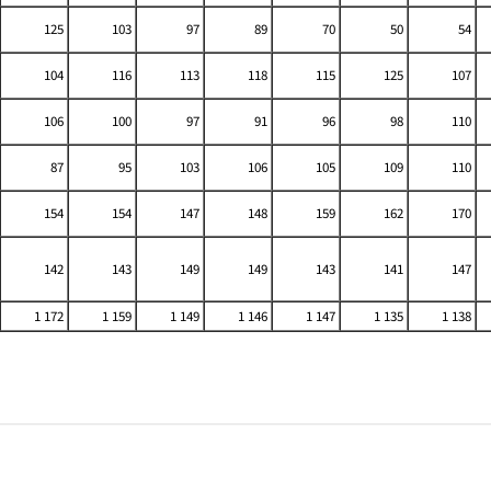
125
103
97
89
70
50
54
104
116
113
118
115
125
107
106
100
97
91
96
98
110
87
95
103
106
105
109
110
154
154
147
148
159
162
170
142
143
149
149
143
141
147
1 172
1 159
1 149
1 146
1 147
1 135
1 138