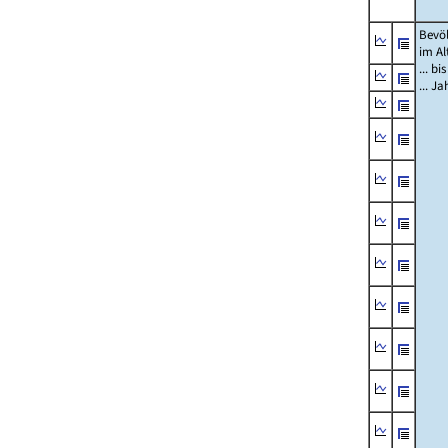
Bevö
im Al
... bi
... J