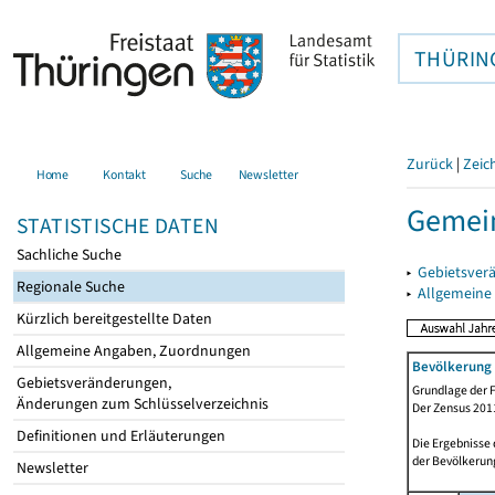
THÜRIN
Zurück
|
Zeic
Home
Kontakt
Suche
Newsletter
Gemei
STATISTISCHE DATEN
Sachliche Suche
▸
Gebietsver
Regionale Suche
▸
Allgemeine
Kürzlich bereitgestellte Daten
Allgemeine Angaben, Zuordnungen
Bevölkerung 
Gebietsveränderungen,
Grundlage der F
Änderungen zum Schlüsselverzeichnis
Der Zensus 2011
Definitionen und Erläuterungen
Die Ergebnisse
der Bevölkerung
Newsletter