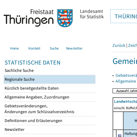
THÜRIN
Zurück
|
Zeic
Home
Kontakt
Suche
Newsletter
Gemei
STATISTISCHE DATEN
Sachliche Suche
▸
Gebietsver
Regionale Suche
▸
Allgemeine
Kürzlich bereitgestellte Daten
Allgemeine Angaben, Zuordnungen
Landwirtscha
Gebietsveränderungen,
einschl. Büffel
Änderungen zum Schlüsselverzeichnis
Definitionen und Erläuterungen
M
Newsletter
Haltun