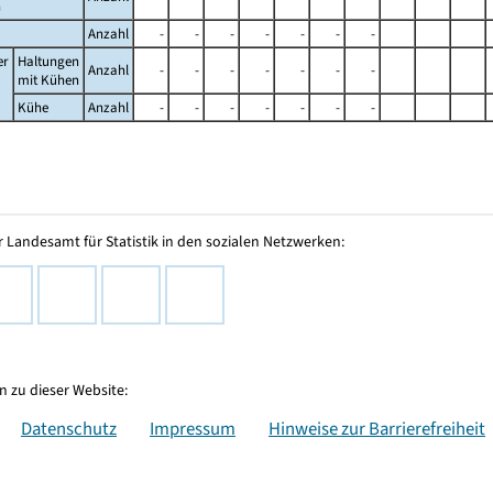
n
Anzahl
-
-
-
-
-
-
-
er
Haltungen
Anzahl
-
-
-
-
-
-
-
mit Kühen
Kühe
Anzahl
-
-
-
-
-
-
-
 Landesamt für Statistik in den sozialen Netzwerken:
 zu dieser Website:
Datenschutz
Impressum
Hinweise zur Barrierefreiheit