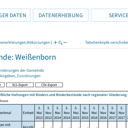
GER DATEN
DATENERHEBUNG
SERVIC
henerklärungen/Abkürzungen
|
Tabellenköpfe verschob
nde: Weißenborn
änderungen der Gemeinde
 Angaben, Zuordnungen
ftliche Haltungen mit Rindern und Rinderbestände nach regionaler Gliederung
/Bisons
3.
3.
3.
3.
3.
3.
3.
3.
3.
3.
erkmal
Einheit
Mai
Nov
Mai
Nov
Mai
Nov
Mai
Nov
Mai
Nov
2013
2013
2014
2014
2015
2015
2016
2016
2017
2017
gen mit
Anzahl
-
-
-
-
-
-
-