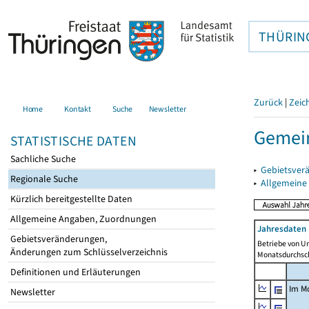
THÜRIN
Zurück
|
Zeic
Home
Kontakt
Suche
Newsletter
Gemei
STATISTISCHE DATEN
Sachliche Suche
▸
Gebietsver
Regionale Suche
▸
Allgemeine
Kürzlich bereitgestellte Daten
Allgemeine Angaben, Zuordnungen
Jahresdaten 
Gebietsveränderungen,
Betriebe von U
Änderungen zum Schlüsselverzeichnis
Monatsdurchsch
Definitionen und Erläuterungen
Im M
Newsletter