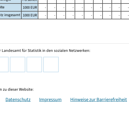
lte
1000 EUR
-
-
-
-
-
-
-
-
-
-
tz insgesamt
1000 EUR
-
-
-
-
-
-
-
-
-
-
 Landesamt für Statistik in den sozialen Netzwerken:
 zu dieser Website:
Datenschutz
Impressum
Hinweise zur Barrierefreiheit