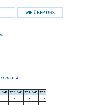
E
WIR ÜBER UNS
en?
 ab 2009
2019
2020
2021
2022
2023
2024
-
-
-
-
-
-
-
-
-
-
-
-