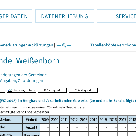
GER DATEN
DATENERHEBUNG
SERVIC
henerklärungen/Abkürzungen
|
Tabellenköpfe verschob
nde: Weißenborn
änderungen der Gemeinde
 Angaben, Zuordnungen
(WZ 2008) im Bergbau und Verarbeitenden Gewerbe (20 und mehr Beschäftigte)
nternehmen mit im Allgemeinen 20 und mehr Beschäftigten
eschäftigte Stand Ende September
Merkmal
Einheit
2009
2010
2011
2012
2013
2014
2015
2016
2017
2018
ebe
Anzahl
-
-
-
-
-
-
-
-
-
-
äftigte
Personen
-
-
-
-
-
-
-
-
-
-