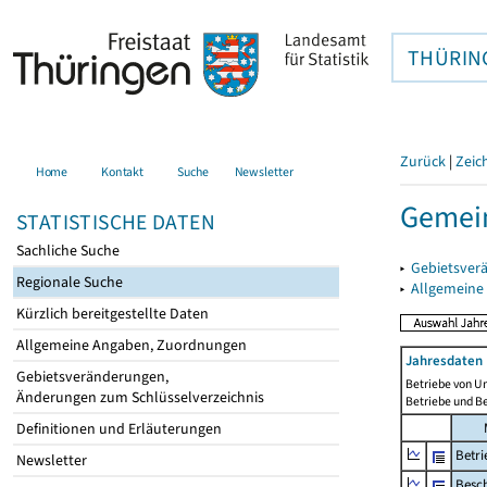
THÜRIN
Zurück
|
Zeic
Home
Kontakt
Suche
Newsletter
Gemei
STATISTISCHE DATEN
Sachliche Suche
▸
Gebietsver
Regionale Suche
▸
Allgemeine
Kürzlich bereitgestellte Daten
Allgemeine Angaben, Zuordnungen
Jahresdaten 
Gebietsveränderungen,
Betriebe von U
Änderungen zum Schlüsselverzeichnis
Betriebe und B
Definitionen und Erläuterungen
Betri
Newsletter
Besch