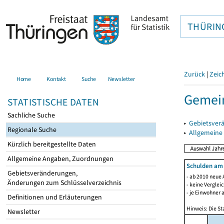
THÜRIN
Zurück
|
Zeic
Home
Kontakt
Suche
Newsletter
Gemei
STATISTISCHE DATEN
Sachliche Suche
▸
Gebietsver
Regionale Suche
▸
Allgemeine
Kürzlich bereitgestellte Daten
Allgemeine Angaben, Zuordnungen
Schulden am
Gebietsveränderungen,
- ab 2010 neue 
Änderungen zum Schlüsselverzeichnis
- keine Verglei
- je Einwohner 
Definitionen und Erläuterungen
Hinweis: Die St
Newsletter