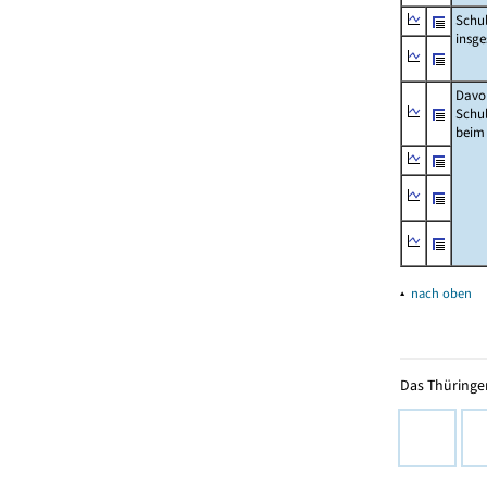
Schu
insg
Davo
Schu
beim
▴
nach oben
Das Thüringer