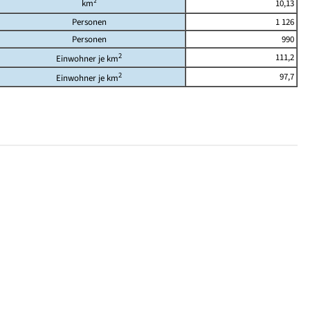
km²
10,13
Personen
1 126
Personen
990
2
111,2
Einwohner je km
2
97,7
Einwohner je km