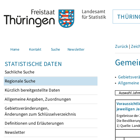
THÜRIN
Zurück
|
Zeic
Home
Kontakt
Suche
Newsletter
Gemei
STATISTISCHE DATEN
Sachliche Suche
▸
Gebietsver
Regionale Suche
▸
Allgemeine
Kürzlich bereitgestellte Daten
Allgemeine Angaben, Zuordnungen
Voraussichtl
Gebietsveränderungen,
jeweiligen Ja
Änderungen zum Schlüsselverzeichnis
Ergebnisse der
Die Bevölkerun
Definitionen und Erläuterungen
1) Quelle: Lan
Newsletter