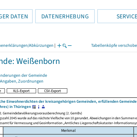
GER DATEN
DATENERHEBUNG
SERVIC
henerklärungen/Abkürzungen
|
Tabellenköpfe verschob
nde: Weißenborn
änderungen der Gemeinde
 Angaben, Zuordnungen
iche Einwohnerdichten der kreisangehörigen Gemeinden, erfüllenden Gemeinde
hres) in Thüringen
 2. Gemeindebevölkerungsvorausberechnung (2. GemBv)
gszahl 2045 wurde auf das nächste Vielfache von 10 gerundet. Abweichungen in den Summen e
desamt für Vermessung und Geoinformation „Amtliches Liegenschaftskataster-Informationssy
Merkmal