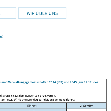
E
WIR ÜBER UNS
en?
n und Verwaltungsgemeinschaften 2024 (IST) und 2045 (am 31.12. des
rklären sich aus dem Runden von Einzelwerten.
stem“ (ALKIS®) Fläche gerundet; bei Addition Summendifferenz
Einheit
2. GemBv