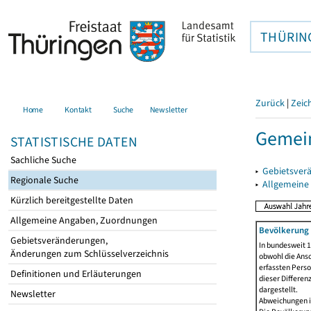
THÜRIN
Zurück
|
Zeic
Home
Kontakt
Suche
Newsletter
Gemei
STATISTISCHE DATEN
Sachliche Suche
▸
Gebietsver
Regionale Suche
▸
Allgemeine
Kürzlich bereitgestellte Daten
Allgemeine Angaben, Zuordnungen
Bevölkerung 
Gebietsveränderungen,
In bundesweit 1
Änderungen zum Schlüsselverzeichnis
obwohl die Ansc
erfassten Pers
Definitionen und Erläuterungen
dieser Differen
dargestellt.
Newsletter
Abweichungen i