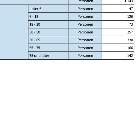
Personen
1 143
unter 6
Personen
47
6 - 18
Personen
126
18 - 30
Personen
73
30 - 50
Personen
257
50 - 65
Personen
330
65 - 75
Personen
166
75 und älter
Personen
142