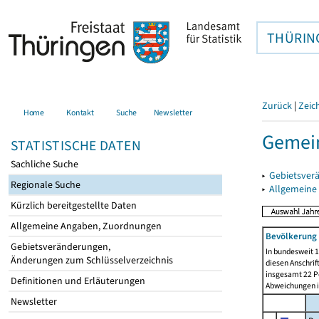
THÜRIN
Zurück
|
Zeic
Home
Kontakt
Suche
Newsletter
Gemei
STATISTISCHE DATEN
Sachliche Suche
▸
Gebietsver
Regionale Suche
▸
Allgemeine
Kürzlich bereitgestellte Daten
Allgemeine Angaben, Zuordnungen
Bevölkerung 
Gebietsveränderungen,
In bundesweit 1
Änderungen zum Schlüsselverzeichnis
diesen Anschrif
insgesamt 22 Pe
Definitionen und Erläuterungen
Abweichungen i
Newsletter