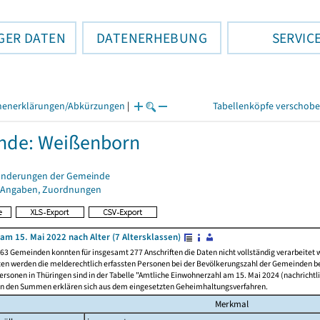
GER DATEN
DATENERHEBUNG
SERVIC
henerklärungen/Abkürzungen
|
Tabellenköpfe verschob
nde: Weißenborn
änderungen der Gemeinde
 Angaben, Zuordnungen
am 15. Mai 2022 nach Alter (7 Altersklassen)
63 Gemeinden konnten für insgesamt 277 Anschriften die Daten nicht vollständig verarbeitet
ten werden die melderechtlich erfassten Personen bei der Bevölkerungszahl der Gemeinden be
rsonen in Thüringen sind in der Tabelle "Amtliche Einwohnerzahl am 15. Mai 2024 (nachrichtli
n den Summen erklären sich aus dem eingesetzten Geheimhaltungsverfahren.
Merkmal