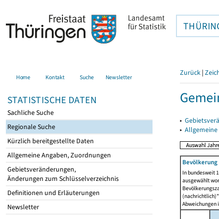
THÜRIN
Zurück
|
Zeic
Home
Kontakt
Suche
Newsletter
Gemei
STATISTISCHE DATEN
Sachliche Suche
▸
Gebietsver
Regionale Suche
▸
Allgemeine
Kürzlich bereitgestellte Daten
Allgemeine Angaben, Zuordnungen
Bevölkerung 
Gebietsveränderungen,
In bundesweit 1
Änderungen zum Schlüsselverzeichnis
ausgewählt wor
Bevölkerungszah
Definitionen und Erläuterungen
(nachrichtlich)"
Abweichungen i
Newsletter