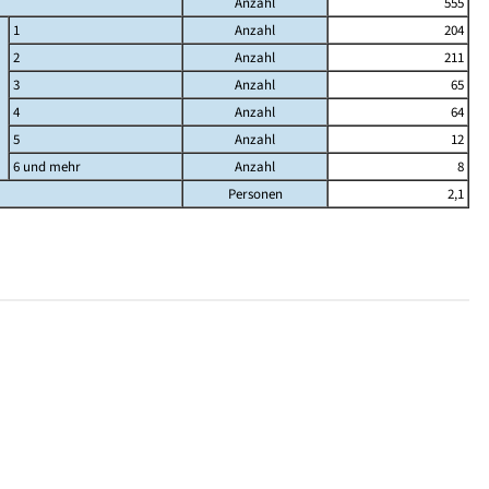
Anzahl
555
1
Anzahl
204
2
Anzahl
211
3
Anzahl
65
4
Anzahl
64
5
Anzahl
12
6 und mehr
Anzahl
8
Personen
2,1