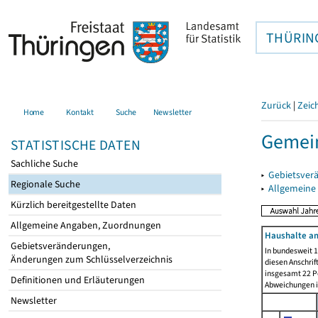
THÜRIN
Zurück
|
Zeic
Home
Kontakt
Suche
Newsletter
Gemei
STATISTISCHE DATEN
Sachliche Suche
▸
Gebietsver
Regionale Suche
▸
Allgemeine
Kürzlich bereitgestellte Daten
Allgemeine Angaben, Zuordnungen
Haushalte am
Gebietsveränderungen,
In bundesweit 1
Änderungen zum Schlüsselverzeichnis
diesen Anschrif
insgesamt 22 Pe
Definitionen und Erläuterungen
Abweichungen i
Newsletter