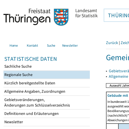
THÜRIN
Zurück
|
Zeic
Home
Kontakt
Suche
Newsletter
Gemei
STATISTISCHE DATEN
Sachliche Suche
▸
Gebietsver
Regionale Suche
▸
Allgemeine
Kürzlich bereitgestellte Daten
Allgemeine Angaben, Zuordnungen
Gebäude mit
Gebietsveränderungen,
In bundesweit 1
Änderungen zum Schlüsselverzeichnis
ausgewählt wor
Bevölkerungszah
Definitionen und Erläuterungen
(nachrichtlich)"
Abweichungen i
Newsletter