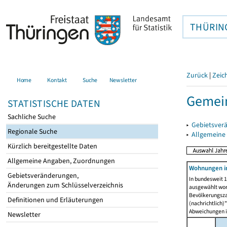
THÜRIN
Zurück
|
Zeic
Home
Kontakt
Suche
Newsletter
Gemei
STATISTISCHE DATEN
Sachliche Suche
▸
Gebietsver
Regionale Suche
▸
Allgemeine
Kürzlich bereitgestellte Daten
Allgemeine Angaben, Zuordnungen
Wohnungen i
Gebietsveränderungen,
In bundesweit 1
Änderungen zum Schlüsselverzeichnis
ausgewählt wor
Bevölkerungszah
Definitionen und Erläuterungen
(nachrichtlich)"
Abweichungen i
Newsletter