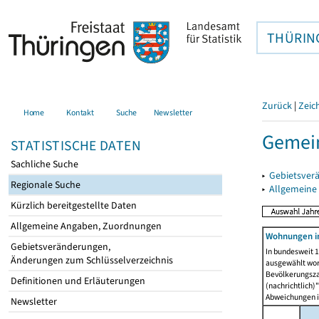
THÜRIN
Zurück
|
Zeic
Home
Kontakt
Suche
Newsletter
Gemei
STATISTISCHE DATEN
Sachliche Suche
▸
Gebietsver
Regionale Suche
▸
Allgemeine
Kürzlich bereitgestellte Daten
Allgemeine Angaben, Zuordnungen
Wohnungen i
Gebietsveränderungen,
In bundesweit 1
Änderungen zum Schlüsselverzeichnis
ausgewählt wor
Bevölkerungszah
Definitionen und Erläuterungen
(nachrichtlich)"
Abweichungen i
Newsletter