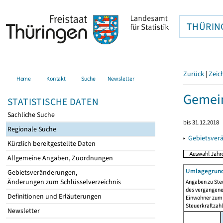
THÜRIN
Zurück
|
Zeic
Home
Kontakt
Suche
Newsletter
Gemein
STATISTISCHE DATEN
Sachliche Suche
bis 31.12.2018
Regionale Suche
▸
Gebietsver
Kürzlich bereitgestellte Daten
Allgemeine Angaben, Zuordnungen
Umlagegrund
Gebietsveränderungen,
Änderungen zum Schlüsselverzeichnis
Angaben zu Ste
des vergangenen
Definitionen und Erläuterungen
Einwohner zum 
Steuerkraftzah
Newsletter