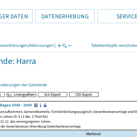
GER DATEN
DATENERHEBUNG
SERVIC
henerklärungen/Abkürzungen
|
Tabellenköpfe verschob
de: Harra
änderungen der Gemeinde
lagen 2008 - 2009
ueraufkommen, Gemeindeanteile, Familienleistungsausgleich, Gewerbesteuerumlage und Steue
 Jahres (lt. § 11 Abs. 3 ThürFAG)
31.12. des vorvergangenen Jahres
l der Gewerbesteuer ohne Abzug Gewerbesteuerumlage
Merkmal