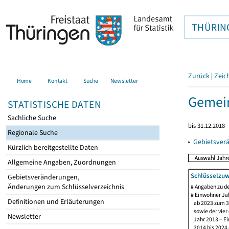
THÜRIN
Zurück
|
Zeic
Home
Kontakt
Suche
Newsletter
Gemein
STATISTISCHE DATEN
Sachliche Suche
bis 31.12.2018
Regionale Suche
▸
Gebietsver
Kürzlich bereitgestellte Daten
Allgemeine Angaben, Zuordnungen
Schlüsselzuw
Gebietsveränderungen,
Änderungen zum Schlüsselverzeichnis
# Angaben zu 
# Einwohner Jah
Definitionen und Erläuterungen
ab 2023 zum 31
sowie der vier d
Newsletter
Jahr 2013 – Ein
2014 bis 2024 –