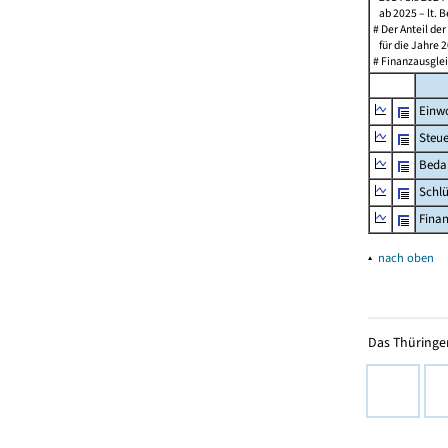
ab 2025 – lt. B
# Der Anteil de
für die Jahre 2
# Finanzausglei
Einw
Steu
Beda
Schl
Fina
▴
nach oben
Das Thüringer