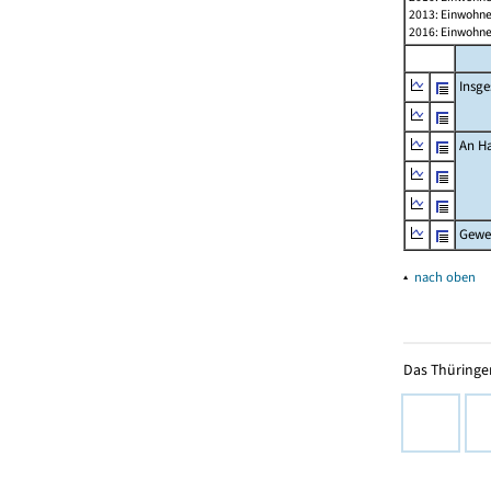
2013: Einwohne
2016: Einwohne
Insg
An H
Gewe
▴
nach oben
Das Thüringer