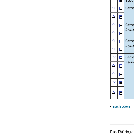
Bevö
Gemei
Gemei
Abwa
Gemei
Abwa
Gemei
Kanal
▴
nach oben
Das Thüringer