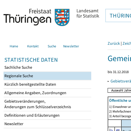
THÜRIN
Zurück
|
Zeic
Home
Kontakt
Suche
Newsletter
Gemein
STATISTISCHE DATEN
Sachliche Suche
bis 31.12.2018
Regionale Suche
▸
Gebietsver
Kürzlich bereitgestellte Daten
Allgemeine Angaben, Zuordnungen
Öffentliche 
Gebietsveränderungen,
Änderungen zum Schlüsselverzeichnis
1) Einwohner a
2) Mehrfachne
Definitionen und Erläuterungen
3) Anteil bezog
Newsletter