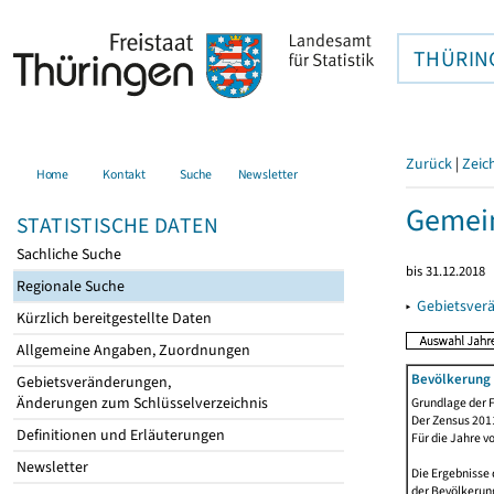
THÜRIN
Zurück
|
Zeic
Home
Kontakt
Suche
Newsletter
Gemein
STATISTISCHE DATEN
Sachliche Suche
bis 31.12.2018
Regionale Suche
▸
Gebietsver
Kürzlich bereitgestellte Daten
Allgemeine Angaben, Zuordnungen
Bevölkerung 
Gebietsveränderungen,
Änderungen zum Schlüsselverzeichnis
Grundlage der F
Der Zensus 2011
Definitionen und Erläuterungen
Für die Jahre v
Newsletter
Die Ergebnisse 
der Bevölkerung