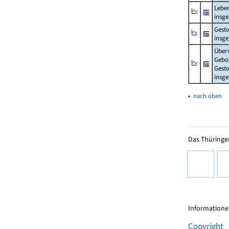
Lebe
insg
Gest
insg
Über
Gebo
Gesto
insg
▴
nach oben
Das Thüringer
Informationen
Copyright