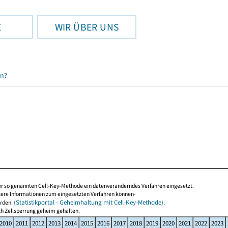
E
WIR ÜBER UNS
en?
der so genannten Cell-Key-Methode ein datenveränderndes Verfahren eingesetzt.
tere Informationen zum eingesetzten Verfahren können-
(Statistikportal - Geheimhaltung mit Cell-Key-Methode).
erden:
ch Zellsperrung geheim gehalten.
2010
2011
2012
2013
2014
2015
2016
2017
2018
2019
2020
2021
2022
2023