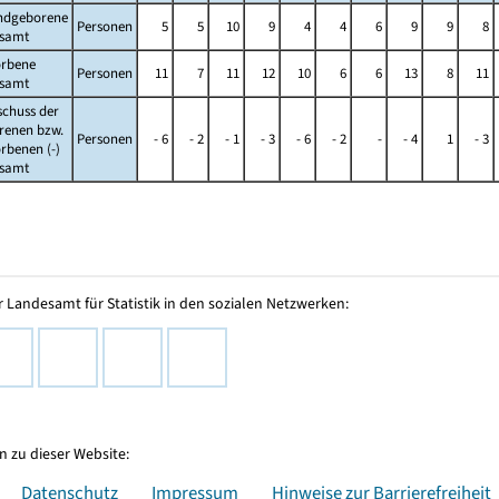
ndgeborene
Personen
5
5
10
9
4
4
6
9
9
8
esamt
orbene
Personen
11
7
11
12
10
6
6
13
8
11
esamt
schuss der
renen bzw.
Personen
- 6
- 2
- 1
- 3
- 6
- 2
-
- 4
1
- 3
rbenen (-)
esamt
 Landesamt für Statistik in den sozialen Netzwerken:
 zu dieser Website:
Datenschutz
Impressum
Hinweise zur Barrierefreiheit