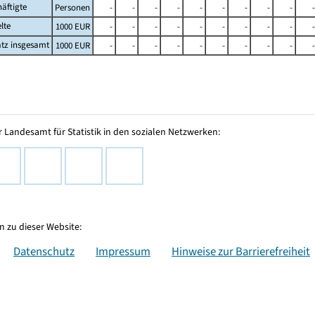
äftigte
Personen
-
-
-
-
-
-
-
-
-
-
lte
1000 EUR
-
-
-
-
-
-
-
-
-
-
tz insgesamt
1000 EUR
-
-
-
-
-
-
-
-
-
-
 Landesamt für Statistik in den sozialen Netzwerken:
 zu dieser Website:
Datenschutz
Impressum
Hinweise zur Barrierefreiheit