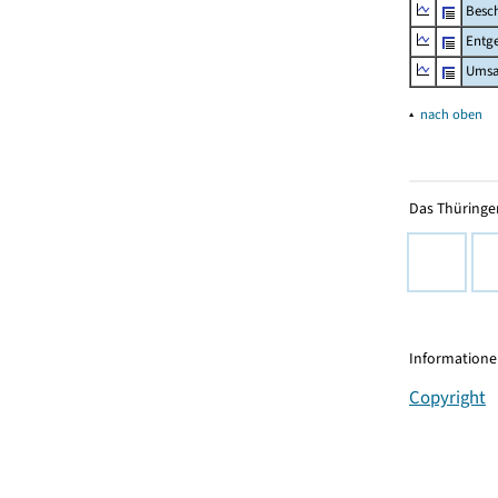
Besch
Entge
Umsa
▴
nach oben
Das Thüringer
Informationen
Copyright