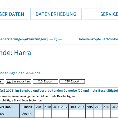
GER DATEN
DATENERHEBUNG
SERVIC
henerklärungen/Abkürzungen
|
Tabellenköpfe verschob
de: Harra
änderungen der Gemeinde
(WZ 2008) im Bergbau und Verarbeitenden Gewerbe (20 und mehr Beschäftigte)
nternehmen mit im Allgemeinen 20 und mehr Beschäftigten
eschäftigte Stand Ende September
Merkmal
Einheit
2009
2010
2011
2012
2013
2014
2015
2016
2017
2018
ebe
Anzahl
-
-
-
-
-
-
-
-
-
-