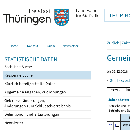
THÜRIN
Zurück
|
Zeic
Home
Kontakt
Suche
Newsletter
Gemein
STATISTISCHE DATEN
Sachliche Suche
bis 31.12.2018
Regionale Suche
▸
Gebietsver
Kürzlich bereitgestellte Daten
Allgemeine Angaben, Zuordnungen
Jahresdaten 
Gebietsveränderungen,
Änderungen zum Schlüsselverzeichnis
Betriebe von U
Betriebe und B
Definitionen und Erläuterungen
Newsletter
Betri