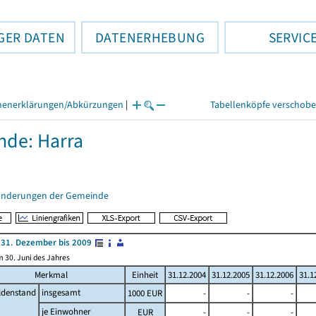
GER DATEN
DATENERHEBUNG
SERVIC
henerklärungen/Abkürzungen
|
Tabellenköpfe verschob
de: Harra
änderungen der Gemeinde
31. Dezember bis 2009
 30. Juni des Jahres
Merkmal
Einheit
31.12.2004
31.12.2005
31.12.2006
31.1
ldenstand
insgesamt
1000 EUR
-
-
-
je Einwohner
EUR
-
-
-