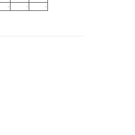
-
-
-