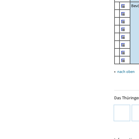
Bevö
▴
nach oben
Das Thüringer