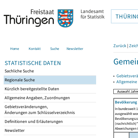
THÜRIN
Zurück
|
Zeic
Home
Kontakt
Suche
Newsletter
Gemein
STATISTISCHE DATEN
Sachliche Suche
▸
Gebietsver
Regionale Suche
▸
Allgemeine
Kürzlich bereitgestellte Daten
Allgemeine Angaben, Zuordnungen
Bevölkerung 
Gebietsveränderungen,
In bundesweit 1
Änderungen zum Schlüsselverzeichnis
ausgewählt wor
Bevölkerungszah
Definitionen und Erläuterungen
(nachrichtlich)"
Abweichungen i
Newsletter