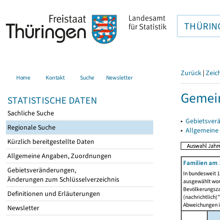
THÜRIN
Zurück
|
Zeic
Home
Kontakt
Suche
Newsletter
Gemein
STATISTISCHE DATEN
Sachliche Suche
▸
Gebietsver
Regionale Suche
▸
Allgemeine
Kürzlich bereitgestellte Daten
Allgemeine Angaben, Zuordnungen
Familien am 
Gebietsveränderungen,
In bundesweit 1
Änderungen zum Schlüsselverzeichnis
ausgewählt wor
Bevölkerungszah
Definitionen und Erläuterungen
(nachrichtlich)"
Abweichungen i
Newsletter