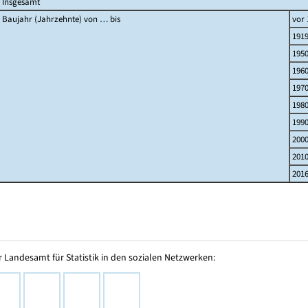
Insgesamt
Baujahr (Jahrzehnte) von … bis
vor 
191
195
196
197
198
199
200
201
2016
 Landesamt für Statistik in den sozialen Netzwerken: