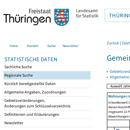
THÜRIN
Zurück
|
Zeic
Home
Kontakt
Suche
Newsletter
Gemein
STATISTISCHE DATEN
Sachliche Suche
▸
Gebietsver
Regionale Suche
▸
Allgemeine
Kürzlich bereitgestellte Daten
Allgemeine Angaben, Zuordnungen
Wohnungen in
Gebietsveränderungen,
In bundesweit 1
Änderungen zum Schlüsselverzeichnis
diesen Anschrif
insgesamt 22 Pe
Definitionen und Erläuterungen
Abweichungen i
Newsletter