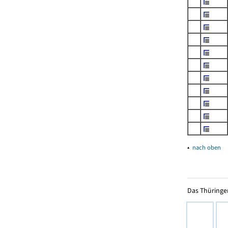
▴
nach oben
Das Thüringer