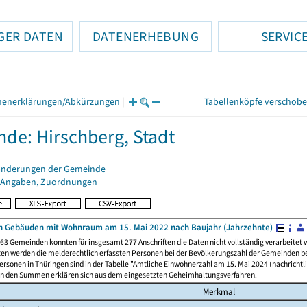
GER DATEN
DATENERHEBUNG
SERVIC
henerklärungen/Abkürzungen
|
Tabellenköpfe verschob
de: Hirschberg, Stadt
änderungen der Gemeinde
 Angaben, Zuordnungen
 Gebäuden mit Wohnraum am 15. Mai 2022 nach Baujahr (Jahrzehnte)
63 Gemeinden konnten für insgesamt 277 Anschriften die Daten nicht vollständig verarbeitet
ten werden die melderechtlich erfassten Personen bei der Bevölkerungszahl der Gemeinden be
rsonen in Thüringen sind in der Tabelle "Amtliche Einwohnerzahl am 15. Mai 2024 (nachrichtli
n den Summen erklären sich aus dem eingesetzten Geheimhaltungsverfahren.
Merkmal