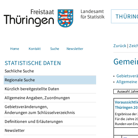
THÜRIN
Zurück
|
Zeic
Home
Kontakt
Suche
Newsletter
Gemein
STATISTISCHE DATEN
Sachliche Suche
▸
Gebietsver
Regionale Suche
▸
Allgemeine
Kürzlich bereitgestellte Daten
Allgemeine Angaben, Zuordnungen
Voraussichtl
Gebietsveränderungen,
Thüringen 20
Änderungen zum Schlüsselverzeichnis
Ergebnisse der
Für die Jahre 
Definitionen und Erläuterungen
Runden von Ein
Newsletter