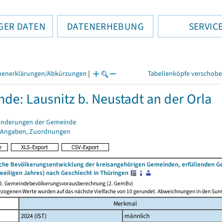
GER DATEN
DATENERHEBUNG
SERVIC
henerklärungen/Abkürzungen
|
Tabellenköpfe verschob
de: Lausnitz b. Neustadt an der Orla
änderungen der Gemeinde
 Angaben, Zuordnungen
iche Bevölkerungsentwicklung der kreisangehörigen Gemeinden, erfüllenden 
weiligen Jahres) nach Geschlecht in Thüringen
 2. Gemeindebevölkerungsvorausberechnung (2. GemBv)
ezogenen Werte wurden auf das nächste Vielfache von 10 gerundet. Abweichnungen in den Su
Merkmal
2024 (IST)
männlich