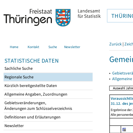
THÜRIN
Zurück
|
Zeic
Home
Kontakt
Suche
Newsletter
Gemein
STATISTISCHE DATEN
Sachliche Suche
▸
Gebietsver
Regionale Suche
▸
Allgemeine
Kürzlich bereitgestellte Daten
Allgemeine Angaben, Zuordnungen
Voraussichtl
Gebietsveränderungen,
31.12. des je
Änderungen zum Schlüsselverzeichnis
Ergebnisse der
Alle personenb
Definitionen und Erläuterungen
Newsletter