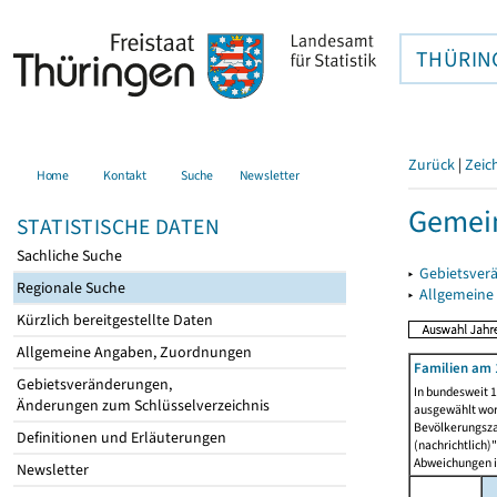
THÜRIN
Zurück
|
Zeic
Home
Kontakt
Suche
Newsletter
Gemein
STATISTISCHE DATEN
Sachliche Suche
▸
Gebietsver
Regionale Suche
▸
Allgemeine
Kürzlich bereitgestellte Daten
Allgemeine Angaben, Zuordnungen
Familien am 
Gebietsveränderungen,
In bundesweit 1
Änderungen zum Schlüsselverzeichnis
ausgewählt wor
Bevölkerungszah
Definitionen und Erläuterungen
(nachrichtlich)"
Abweichungen i
Newsletter