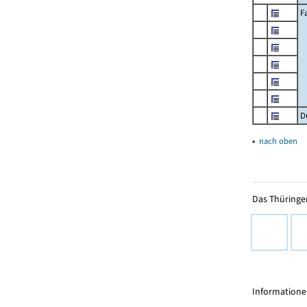
F
D
▴
nach oben
Das Thüringer
Informationen