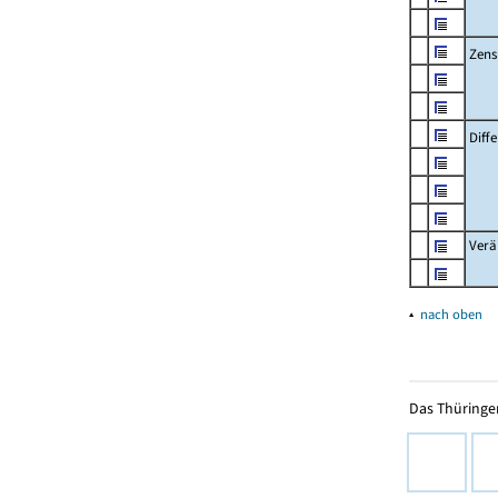
Zens
Diff
Verä
▴
nach oben
Das Thüringer