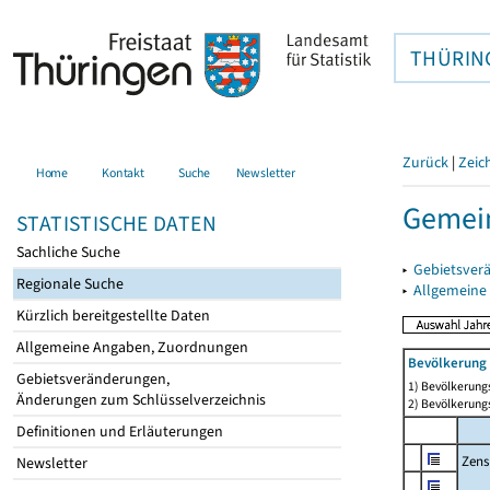
THÜRIN
Zurück
|
Zeic
Home
Kontakt
Suche
Newsletter
Gemei
STATISTISCHE DATEN
Sachliche Suche
▸
Gebietsver
Regionale Suche
▸
Allgemeine
Kürzlich bereitgestellte Daten
Allgemeine Angaben, Zuordnungen
Bevölkerung 
Gebietsveränderungen,
1) Bevölkerungs
Änderungen zum Schlüsselverzeichnis
2) Bevölkerungs
Definitionen und Erläuterungen
Zens
Newsletter