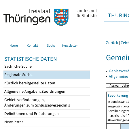
THÜRIN
Zurück
|
Zeic
Home
Kontakt
Suche
Newsletter
Gemei
STATISTISCHE DATEN
Sachliche Suche
▸
Gebietsver
Regionale Suche
▸
Allgemeine
Kürzlich bereitgestellte Daten
Allgemeine Angaben, Zuordnungen
Bevölkerung 
Gebietsveränderungen,
In bundesweit 1
Änderungen zum Schlüsselverzeichnis
ausgewählt wor
Bevölkerungszah
Definitionen und Erläuterungen
(nachrichtlich)"
Abweichungen i
Newsletter