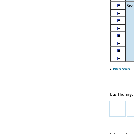
Bevö
▴
nach oben
Das Thüringer