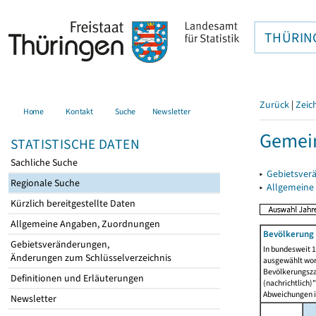
THÜRIN
Zurück
|
Zeic
Home
Kontakt
Suche
Newsletter
Gemei
STATISTISCHE DATEN
Sachliche Suche
▸
Gebietsver
Regionale Suche
▸
Allgemeine
Kürzlich bereitgestellte Daten
Allgemeine Angaben, Zuordnungen
Bevölkerung 
Gebietsveränderungen,
In bundesweit 1
Änderungen zum Schlüsselverzeichnis
ausgewählt wor
Bevölkerungszah
Definitionen und Erläuterungen
(nachrichtlich)"
Abweichungen i
Newsletter