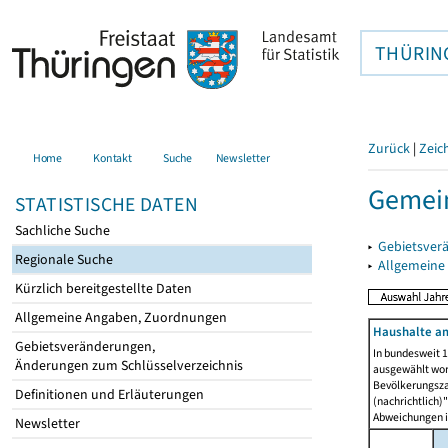
THÜRIN
Zurück
|
Zeic
Home
Kontakt
Suche
Newsletter
Gemei
STATISTISCHE DATEN
Sachliche Suche
▸
Gebietsver
Regionale Suche
▸
Allgemeine
Kürzlich bereitgestellte Daten
Allgemeine Angaben, Zuordnungen
Haushalte am
Gebietsveränderungen,
In bundesweit 1
Änderungen zum Schlüsselverzeichnis
ausgewählt wor
Bevölkerungszah
Definitionen und Erläuterungen
(nachrichtlich)"
Abweichungen i
Newsletter