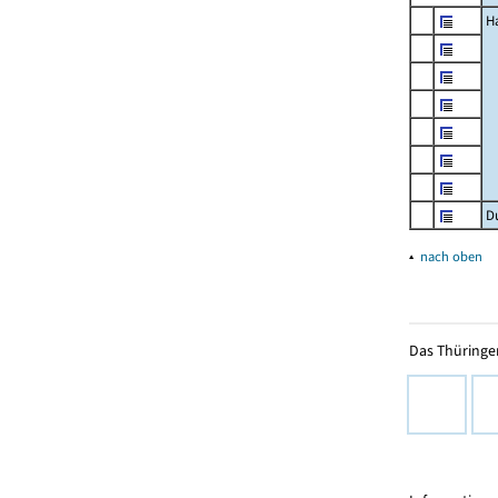
H
D
▴
nach oben
Das Thüringer