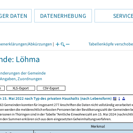
GER DATEN
DATENERHEBUNG
SERVIC
henerklärungen/Abkürzungen
|
Tabellenköpfe verschob
nde: Löhma
änderungen der Gemeinde
 Angaben, Zuordnungen
 15. Mai 2022 nach Typ des privaten Haushalts (nach Lebensform)
63 Gemeinden konnten für insgesamt 277 Anschriften die Daten nicht vollständig verarbeitet
ten werden die melderechtlich erfassten Personen bei der Bevölkerungszahl der Gemeinden be
rsonen in Thüringen sind in der Tabelle "Amtliche Einwohnerzahl am 15. Mai 2024 (nachrichtli
n den Summen erklären sich aus dem eingesetzten Geheimhaltungsverfahren.
Merkmal