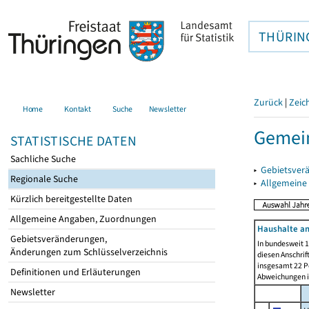
THÜRIN
Zurück
|
Zeic
Home
Kontakt
Suche
Newsletter
Gemei
STATISTISCHE DATEN
Sachliche Suche
▸
Gebietsver
Regionale Suche
▸
Allgemeine
Kürzlich bereitgestellte Daten
Allgemeine Angaben, Zuordnungen
Haushalte am
Gebietsveränderungen,
In bundesweit 1
Änderungen zum Schlüsselverzeichnis
diesen Anschrif
insgesamt 22 Pe
Definitionen und Erläuterungen
Abweichungen i
Newsletter