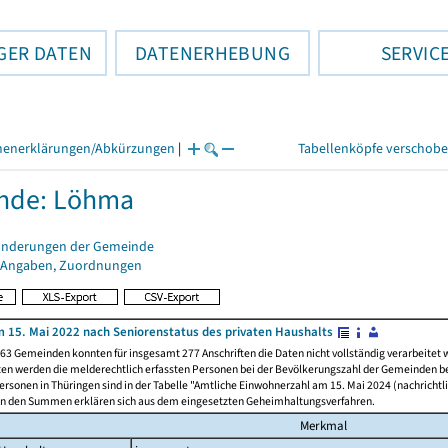
GER DATEN
DATENERHEBUNG
SERVIC
henerklärungen/Abkürzungen
|
Tabellenköpfe verschob
nde: Löhma
änderungen der Gemeinde
 Angaben, Zuordnungen
 15. Mai 2022 nach Seniorenstatus des privaten Haushalts
63 Gemeinden konnten für insgesamt 277 Anschriften die Daten nicht vollständig verarbeitet
ten werden die melderechtlich erfassten Personen bei der Bevölkerungszahl der Gemeinden be
rsonen in Thüringen sind in der Tabelle "Amtliche Einwohnerzahl am 15. Mai 2024 (nachrichtli
n den Summen erklären sich aus dem eingesetzten Geheimhaltungsverfahren.
Merkmal