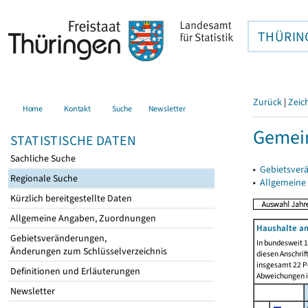
THÜRIN
Zurück
|
Zeic
Home
Kontakt
Suche
Newsletter
Gemei
STATISTISCHE DATEN
Sachliche Suche
▸
Gebietsver
Regionale Suche
▸
Allgemeine
Kürzlich bereitgestellte Daten
Allgemeine Angaben, Zuordnungen
Haushalte am
Gebietsveränderungen,
In bundesweit 1
Änderungen zum Schlüsselverzeichnis
diesen Anschrif
insgesamt 22 Pe
Definitionen und Erläuterungen
Abweichungen i
Newsletter