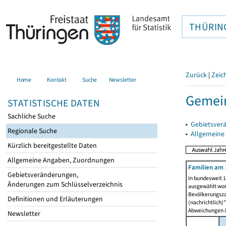
THÜRIN
Zurück
|
Zeic
Home
Kontakt
Suche
Newsletter
Gemei
STATISTISCHE DATEN
Sachliche Suche
▸
Gebietsver
Regionale Suche
▸
Allgemeine
Kürzlich bereitgestellte Daten
Allgemeine Angaben, Zuordnungen
Familien am 
Gebietsveränderungen,
In bundesweit 1
Änderungen zum Schlüsselverzeichnis
ausgewählt wor
Bevölkerungszah
Definitionen und Erläuterungen
(nachrichtlich)"
Abweichungen i
Newsletter