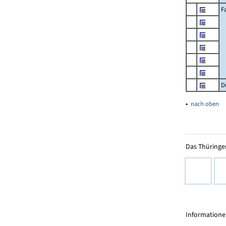
F
D
▴
nach oben
Das Thüringer
Informationen