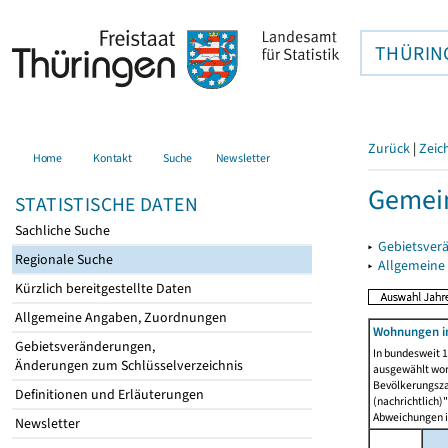
THÜRIN
Zurück
|
Zeic
Home
Kontakt
Suche
Newsletter
Gemei
STATISTISCHE DATEN
Sachliche Suche
▸
Gebietsver
Regionale Suche
▸
Allgemeine
Kürzlich bereitgestellte Daten
Allgemeine Angaben, Zuordnungen
Wohnungen i
Gebietsveränderungen,
In bundesweit 1
Änderungen zum Schlüsselverzeichnis
ausgewählt wor
Bevölkerungszah
Definitionen und Erläuterungen
(nachrichtlich)"
Abweichungen i
Newsletter