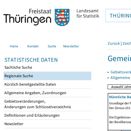
THÜRIN
Zurück
|
Zeic
Home
Kontakt
Suche
Newsletter
Gemein
STATISTISCHE DATEN
Sachliche Suche
▸
Gebietsver
Regionale Suche
▸
Allgemeine
Kürzlich bereitgestellte Daten
Allgemeine Angaben, Zuordnungen
Männliche Be
Gebietsveränderungen,
Grundlage der F
Änderungen zum Schlüsselverzeichnis
Der Zensus 2011
Definitionen und Erläuterungen
Die Ergebnisse
der Bevölkerung
Newsletter