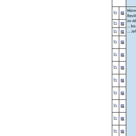
Männ
Bevö
im Al
... bi
... J