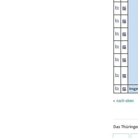
Insg
▴
nach oben
Das Thüringer