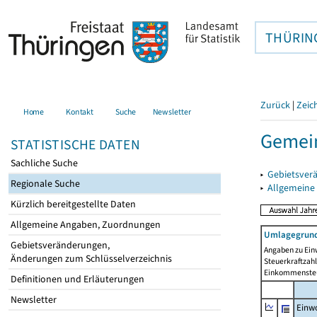
THÜRIN
Zurück
|
Zeic
Home
Kontakt
Suche
Newsletter
Gemein
STATISTISCHE DATEN
Sachliche Suche
▸
Gebietsver
Regionale Suche
▸
Allgemeine
Kürzlich bereitgestellte Daten
Allgemeine Angaben, Zuordnungen
Umlagegrund
Gebietsveränderungen,
Angaben zu Ein
Änderungen zum Schlüsselverzeichnis
Steuerkraftzah
Einkommensteu
Definitionen und Erläuterungen
Newsletter
Einwo