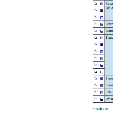
Kass
Ista
Gewe
Geme
Steue
Steu
Steue
Schlü
Umla
▴
nach oben